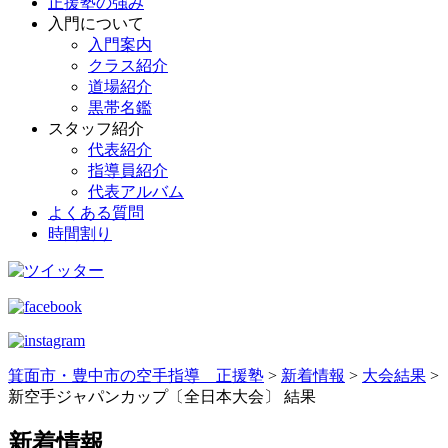
正援塾の強み
入門について
入門案内
クラス紹介
道場紹介
黒帯名鑑
スタッフ紹介
代表紹介
指導員紹介
代表アルバム
よくある質問
時間割り
箕面市・豊中市の空手指導 正援塾
>
新着情報
>
大会結果
>
新空手ジャパンカップ〔全日本大会〕 結果
新着情報