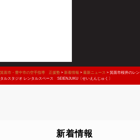
箕面市・豊中市の空手指導 正援塾
>
新着情報
>
最新ニュース
>
箕面市桜井のレン
タルスタジオ レンタルスペース SEIENJUKU〔せいえんじゅく〕
新着情報