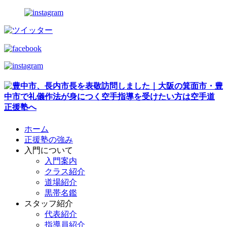
ホーム
正援塾の強み
入門について
入門案内
クラス紹介
道場紹介
黒帯名鑑
スタッフ紹介
代表紹介
指導員紹介