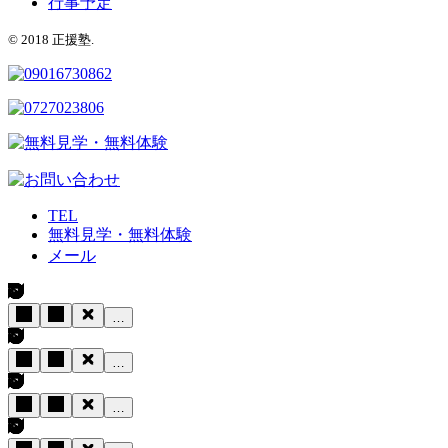
行事予定
© 2018 正援塾.
TEL
無料見学・無料体験
メール
…
…
…