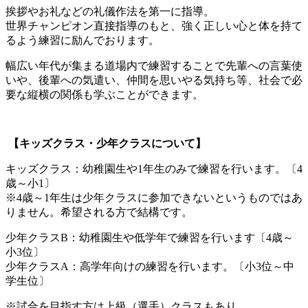
挨拶やお礼などの礼儀作法を第一に指導。
世界チャンピオン直接指導のもと、強く正しい心と体を持て
るよう練習に励んでおります。
幅広い年代が集まる道場内で練習することで先輩への言葉使
いや、後輩への気遣い、仲間を思いやる気持ち等、社会で必
要な縦横の関係も学ぶことができます。
【キッズクラス・少年クラスについて】
キッズクラス：幼稚園生や1年生のみで練習を行います。〔4
歳～小1〕
※4歳～1年生は少年クラスに参加できないというものではあ
りません。希望される方で結構です。
少年クラスB：幼稚園生や低学年で練習を行います〔4歳～
小3位〕
少年クラスA：高学年向けの練習を行います。〔小3位～中
学生位〕
※試合を目指す方は上級（選手）クラスもあり