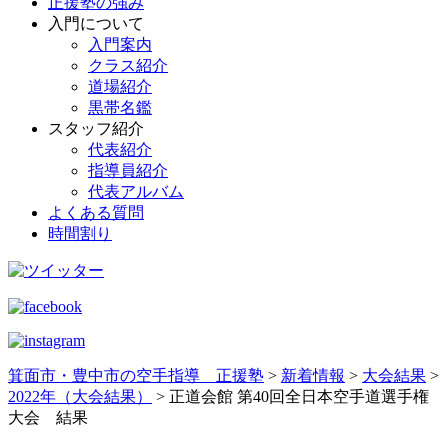
正援塾の強み
入門について
入門案内
クラス紹介
道場紹介
黒帯名鑑
スタッフ紹介
代表紹介
指導員紹介
代表アルバム
よくある質問
時間割り
箕面市・豊中市の空手指導 正援塾
>
新着情報
>
大会結果
>
2022年（大会結果）
>
正道会館 第40回全日本空手道選手権
大会 結果