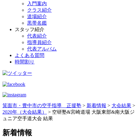
入門案内
クラス紹介
道場紹介
黒帯名鑑
スタッフ紹介
代表紹介
指導員紹介
代表アルバム
よくある質問
時間割り
箕面市・豊中市の空手指導 正援塾
>
新着情報
>
大会結果
>
2020年（大会結果）
>
空研塾&宮崎道場 大阪東部&南大阪ジ
ュニア空手道大会 結果
新着情報