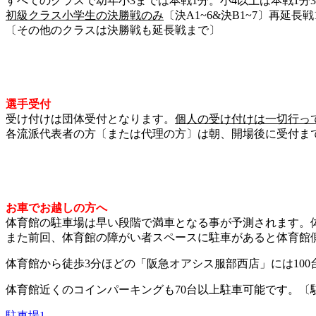
すべてのクラスで幼年小3までは本戦1分。小4以上は本戦1分
初級クラス小学生の決勝戦のみ
〔決A1~6&決B1~7〕再延長
〔その他のクラスは決勝戦も延長戦まで〕
選手受付
受け付けは団体受付となります。
個人の受け付けは一切行っ
各流派代表者の方〔または代理の方〕は朝、開場後に受付ま
お車でお越しの方へ
体育館の駐車場は早い段階で満車となる事が予測されます。
また前回、体育館の障がい者スペースに駐車があると体育館
体育館から徒歩3分ほどの「阪急オアシス服部西店」には100
体育館近くのコインパーキングも70台以上駐車可能です。〔
駐車場1