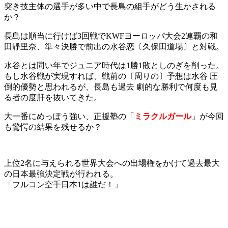
突き技主体の選手が多い中で長島の組手がどう生かされる
か？
長島は順当に行けば3回戦でKWFヨーロッパ大会2連覇の和
田靜里奈、準々決勝で前出の水谷恋〔久保田道場〕と対戦。
水谷とは同い年でジュニア時代は1勝1敗としのぎを削った。
もし水谷戦が実現すれば、戦前の〔周りの〕予想は水谷 圧
倒的優勢と思われるが、長島も過去 劇的な勝利で何度も見
る者の度肝を抜いてきた。
大一番にめっぽう強い、正援塾の「
ミラクルガール
」が今回
も驚愕の結果を残せるか？
上位2名に与えられる世界大会への出場権をかけて過去最大
の日本最強決定戦が行われる。
「フルコン空手日本1は誰だ！」