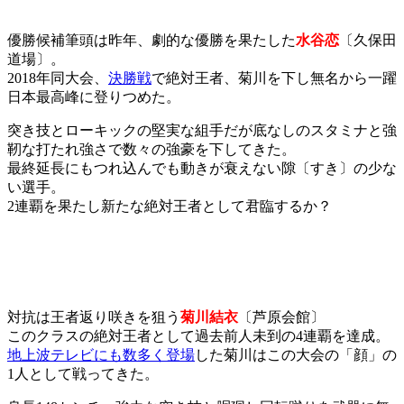
優勝候補筆頭は昨年、劇的な優勝を果たした
水谷恋
〔久保田
道場〕。
2018年同大会、
決勝戦
で絶対王者、菊川を下し無名から一躍
日本最高峰に登りつめた。
突き技とローキックの堅実な組手だが底なしのスタミナと強
靭な打たれ強さで数々の強豪を下してきた。
最終延長にもつれ込んでも動きが衰えない隙〔すき〕の少な
い選手。
2連覇を果たし新たな絶対王者として君臨するか？
対抗は王者返り咲きを狙う
菊川結衣
〔芦原会館〕
このクラスの絶対王者として過去前人未到の4連覇を達成。
地上波テレビにも数多く登場
した菊川はこの大会の「顔」の
1人として戦ってきた。