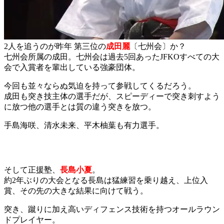
2人を追うのが昨年 第三位の
成田麗
〔七州会〕か？
七州会所属の成田。七州会は過去5回あったJFKOすべての大
会で入賞者を輩出している強豪団体。
今回も並々ならぬ気迫を持って参戦してくるだろう。
成田も突き技主体の選手だが、スピーディーで突き刺すよう
に放つ他の選手とは質の違う突きを放つ。
手島海咲、清水未来、平木柚葉も有力選手。
そして正援塾、
長島小夏
。
約2年ぶりの大会となる長島は猛練習を乗り越え、上位入
賞、その先の大きな結果に向けて戦う。
突き、蹴りに加え高いディフェンス技術を持つオールラウン
ドプレイヤー。