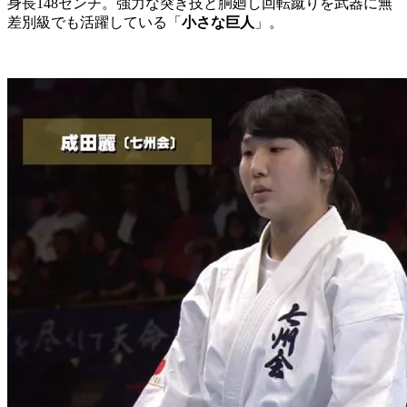
身長148センチ。強力な突き技と胴廻し回転蹴りを武器に無
差別級でも活躍している「
小さな巨人
」。